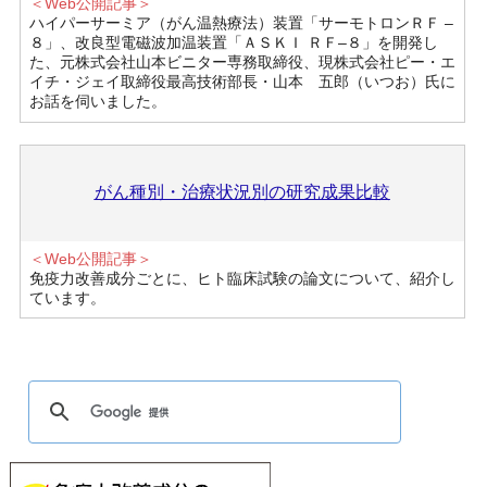
＜Web公開記事＞
ハイパーサーミア（がん温熱療法）装置「サーモトロンＲＦ –
８」、改良型電磁波加温装置「ＡＳＫＩ ＲＦ–８」を開発し
た、元株式会社山本ビニター専務取締役、現株式会社ピー・エ
イチ・ジェイ取締役最高技術部長・山本 五郎（いつお）氏に
お話を伺いました。
がん種別・治療状況別の研究成果比較
＜Web公開記事＞
免疫力改善成分ごとに、ヒト臨床試験の論文について、紹介し
ています。