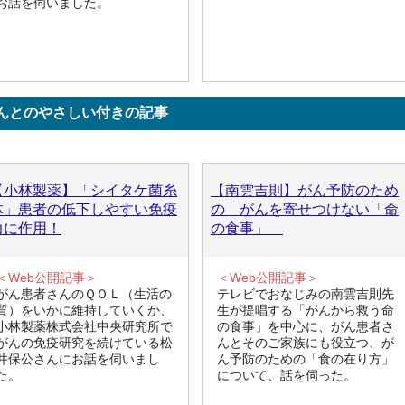
お話を伺いました。
んとのやさしい付きの記事
【小林製薬】「シイタケ菌糸
【南雲吉則】がん予防のため
体」患者の低下しやすい免疫
の がんを寄せつけない「命
力に作用！
の食事」
＜Web公開記事＞
＜Web公開記事＞
がん患者さんのＱＯＬ（生活の
テレビでおなじみの南雲吉則先
質）をいかに維持していくか、
生が提唱する「がんから救う命
小林製薬株式会社中央研究所で
の食事」を中心に、がん患者さ
がんの免疫研究を続けている松
んとそのご家族にも役立つ、が
井保公さんにお話を伺いまし
ん予防のための「食の在り方」
た。
について、話を伺った。