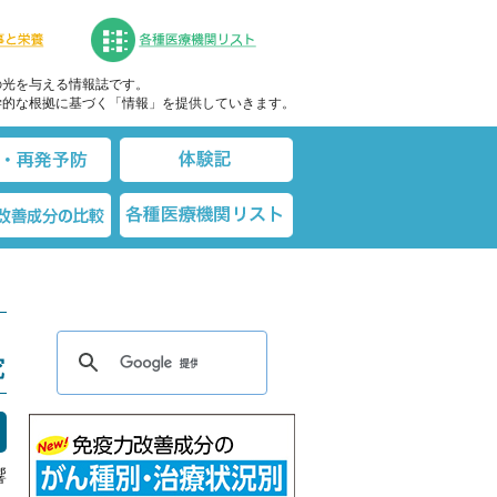
成分の比較
食事と栄養
各種医療機関リスト（先進
の光を与える情報誌です。
学的な根拠に基づく「情報」を提供していきます。
養
転移・再発防止
体験記
基礎知識
免疫力改善成分の比較
各種医療機関リスト
究
響