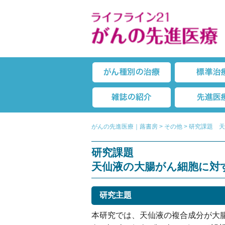
がん種別の治
雑誌の紹介
がんの先進医療｜蕗書房
>
その他
>
研究課題 天仙
研究課題
天仙液の大腸がん細胞に対する協
研究主題
本研究では、天仙液の複合成分が大