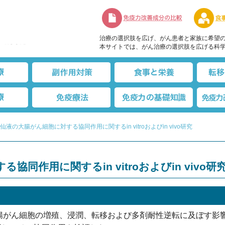
免疫力改善
治療の選択肢を広げ、がん患者と家族に希望
本サイトでは、がん治療の選択肢を広げる科
療
標準治療
副作用対策
食事と栄
先進医療
免疫療法
免疫力の
液の大腸がん細胞に対する協同作用に関するin vitroおよびin vivo研究
同作用に関するin vitroおよびin vivo研
腸がん細胞の増殖、浸潤、転移および多剤耐性逆転に及ぼす影