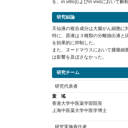
を、in vitroおよびin vivoに
研究結論
天仙液の複合成分は大腸がん細胞に
特に、原液は３種類の分離抽出液と
を効果的に抑制した。
また、ヌードマウスにおいて腫瘍細
は影響を及ぼさなかった。
研究チーム
研究代表者
童 瑤
香港大学中医薬学部院長
上海中医薬大学中医学博士
研究実施責任者