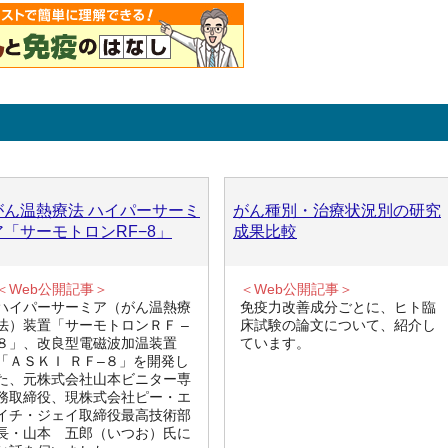
がん温熱療法 ハイパーサーミ
がん種別・治療状況別の研究
ア「サーモトロンRF−8」
成果比較
＜Web公開記事＞
＜Web公開記事＞
ハイパーサーミア（がん温熱療
免疫力改善成分ごとに、ヒト臨
法）装置「サーモトロンＲＦ –
床試験の論文について、紹介し
８」、改良型電磁波加温装置
ています。
「ＡＳＫＩ ＲＦ–８」を開発し
た、元株式会社山本ビニター専
務取締役、現株式会社ピー・エ
イチ・ジェイ取締役最高技術部
長・山本 五郎（いつお）氏に