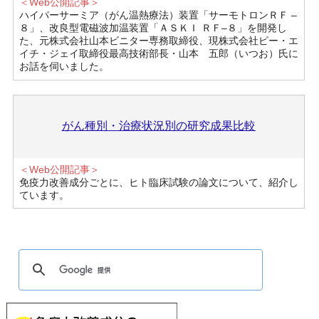
＜Web公開記事＞
ハイパーサーミア（がん温熱療法）装置「サーモトロンＲＦ –
８」、改良型電磁波加温装置「ＡＳＫＩ ＲＦ–８」を開発し
た、元株式会社山本ビニター専務取締役、現株式会社ピー・エ
イチ・ジェイ取締役最高技術部長・山本 五郎（いつお）氏に
お話を伺いました。
がん種別・治療状況別の研究成果比較
＜Web公開記事＞
免疫力改善成分ごとに、ヒト臨床試験の論文について、紹介し
ています。