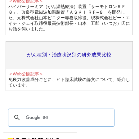
＜Web公開記事＞
ハイパーサーミア（がん温熱療法）装置「サーモトロンＲＦ –
８」、改良型電磁波加温装置「ＡＳＫＩ ＲＦ–８」を開発し
た、元株式会社山本ビニター専務取締役、現株式会社ピー・エ
イチ・ジェイ取締役最高技術部長・山本 五郎（いつお）氏に
お話を伺いました。
がん種別・治療状況別の研究成果比較
＜Web公開記事＞
免疫力改善成分ごとに、ヒト臨床試験の論文について、紹介し
ています。