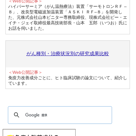
＜Web公開記事＞
ハイパーサーミア（がん温熱療法）装置「サーモトロンＲＦ –
８」、改良型電磁波加温装置「ＡＳＫＩ ＲＦ–８」を開発し
た、元株式会社山本ビニター専務取締役、現株式会社ピー・エ
イチ・ジェイ取締役最高技術部長・山本 五郎（いつお）氏に
お話を伺いました。
がん種別・治療状況別の研究成果比較
＜Web公開記事＞
免疫力改善成分ごとに、ヒト臨床試験の論文について、紹介し
ています。