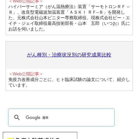
＜Web公開記事＞
ハイパーサーミア（がん温熱療法）装置「サーモトロンＲＦ –
８」、改良型電磁波加温装置「ＡＳＫＩ ＲＦ–８」を開発し
た、元株式会社山本ビニター専務取締役、現株式会社ピー・エ
イチ・ジェイ取締役最高技術部長・山本 五郎（いつお）氏に
お話を伺いました。
がん種別・治療状況別の研究成果比較
＜Web公開記事＞
免疫力改善成分ごとに、ヒト臨床試験の論文について、紹介し
ています。