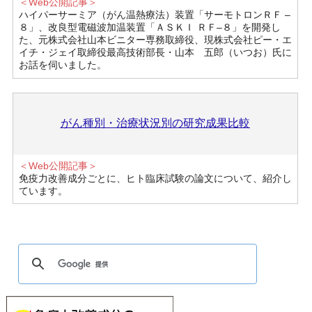
＜Web公開記事＞
ハイパーサーミア（がん温熱療法）装置「サーモトロンＲＦ –
８」、改良型電磁波加温装置「ＡＳＫＩ ＲＦ–８」を開発し
た、元株式会社山本ビニター専務取締役、現株式会社ピー・エ
イチ・ジェイ取締役最高技術部長・山本 五郎（いつお）氏に
お話を伺いました。
がん種別・治療状況別の研究成果比較
＜Web公開記事＞
免疫力改善成分ごとに、ヒト臨床試験の論文について、紹介し
ています。