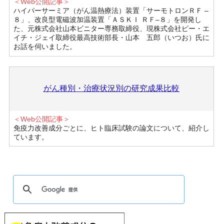
＜Web公開記事＞
ハイパーサーミア（がん温熱療法）装置「サーモトロンＲＦ –
８」、改良型電磁波加温装置「ＡＳＫＩ ＲＦ–８」を開発し
た、元株式会社山本ビニター専務取締役、現株式会社ピー・エ
イチ・ジェイ取締役最高技術部長・山本 五郎（いつお）氏に
お話を伺いました。
がん種別・治療状況別の研究成果比較
＜Web公開記事＞
免疫力改善成分ごとに、ヒト臨床試験の論文について、紹介し
ています。