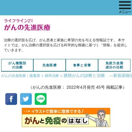
治療の選択肢を広げ、がん患者と家族に希望の光を与える情報誌です。
本サ
イトでは、がん治療の選択肢を広げる科学的な根拠に基づく「情報」を提供し
ていきます。
がん種類別
免疫力改善
先進医療
食事と栄養
の治療
成分の比較
>
>
膀胱がんの診断と治療 ―新規薬物
がんの先進医療｜蕗書房
標準治療
（がんの先進医療： 2022年4月発売 45号 掲載記事）