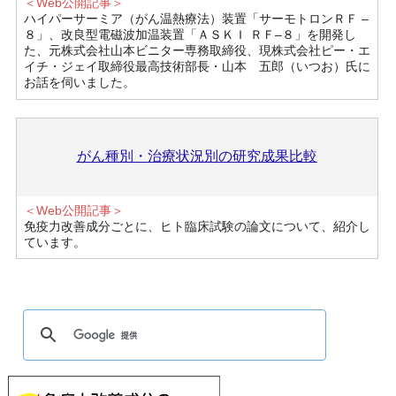
＜Web公開記事＞
ハイパーサーミア（がん温熱療法）装置「サーモトロンＲＦ –
８」、改良型電磁波加温装置「ＡＳＫＩ ＲＦ–８」を開発し
た、元株式会社山本ビニター専務取締役、現株式会社ピー・エ
イチ・ジェイ取締役最高技術部長・山本 五郎（いつお）氏に
お話を伺いました。
がん種別・治療状況別の研究成果比較
＜Web公開記事＞
免疫力改善成分ごとに、ヒト臨床試験の論文について、紹介し
ています。