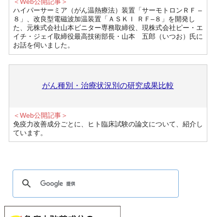
＜Web公開記事＞
ハイパーサーミア（がん温熱療法）装置「サーモトロンＲＦ –
８」、改良型電磁波加温装置「ＡＳＫＩ ＲＦ–８」を開発し
た、元株式会社山本ビニター専務取締役、現株式会社ピー・エ
イチ・ジェイ取締役最高技術部長・山本 五郎（いつお）氏に
お話を伺いました。
がん種別・治療状況別の研究成果比較
＜Web公開記事＞
免疫力改善成分ごとに、ヒト臨床試験の論文について、紹介し
ています。