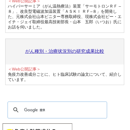
＜Web公開記事＞
ハイパーサーミア（がん温熱療法）装置「サーモトロンＲＦ –
８」、改良型電磁波加温装置「ＡＳＫＩ ＲＦ–８」を開発し
た、元株式会社山本ビニター専務取締役、現株式会社ピー・エ
イチ・ジェイ取締役最高技術部長・山本 五郎（いつお）氏に
お話を伺いました。
がん種別・治療状況別の研究成果比較
＜Web公開記事＞
免疫力改善成分ごとに、ヒト臨床試験の論文について、紹介し
ています。