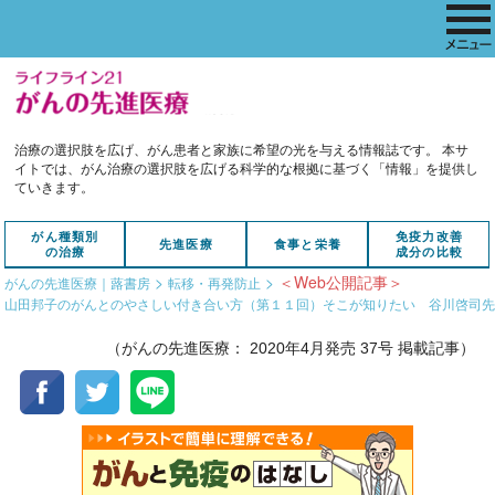
治療の選択肢を広げ、がん患者と家族に希望の光を与える情報誌です。
本サ
イトでは、がん治療の選択肢を広げる科学的な根拠に基づく「情報」を提供し
ていきます。
がん種類別
免疫力改善
先進医療
食事と栄養
の治療
成分の比較
>
>
＜Web公開記事＞
がんの先進医療｜蕗書房
転移・再発防止
山田邦子のがんとのやさしい付き合い方（第１１回）そこが知りたい 谷川啓司
（がんの先進医療： 2020年4月発売 37号 掲載記事）