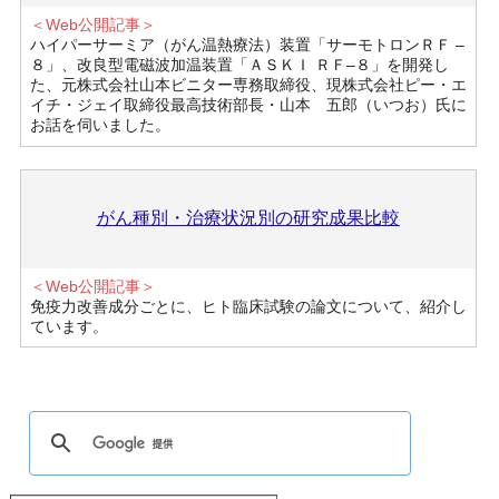
＜Web公開記事＞
ハイパーサーミア（がん温熱療法）装置「サーモトロンＲＦ –
８」、改良型電磁波加温装置「ＡＳＫＩ ＲＦ–８」を開発し
た、元株式会社山本ビニター専務取締役、現株式会社ピー・エ
イチ・ジェイ取締役最高技術部長・山本 五郎（いつお）氏に
お話を伺いました。
がん種別・治療状況別の研究成果比較
＜Web公開記事＞
免疫力改善成分ごとに、ヒト臨床試験の論文について、紹介し
ています。