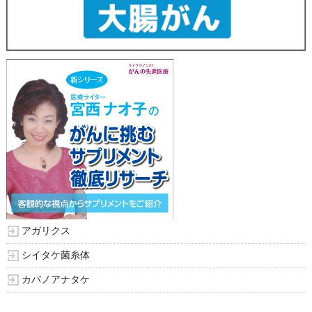
アガリクス
シイタケ菌糸体
カバノアナタケ