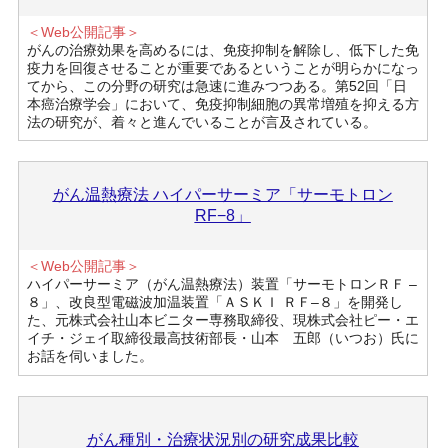
＜Web公開記事＞
がんの治療効果を高めるには、免疫抑制を解除し、低下した免
疫力を回復させることが重要であるということが明らかになっ
てから、この分野の研究は急速に進みつつある。第52回「日
本癌治療学会」において、免疫抑制細胞の異常増殖を抑える方
法の研究が、着々と進んでいることが言及されている。
がん温熱療法 ハイパーサーミア「サーモトロン
RF−8」
＜Web公開記事＞
ハイパーサーミア（がん温熱療法）装置「サーモトロンＲＦ –
８」、改良型電磁波加温装置「ＡＳＫＩ ＲＦ–８」を開発し
た、元株式会社山本ビニター専務取締役、現株式会社ピー・エ
イチ・ジェイ取締役最高技術部長・山本 五郎（いつお）氏に
お話を伺いました。
がん種別・治療状況別の研究成果比較