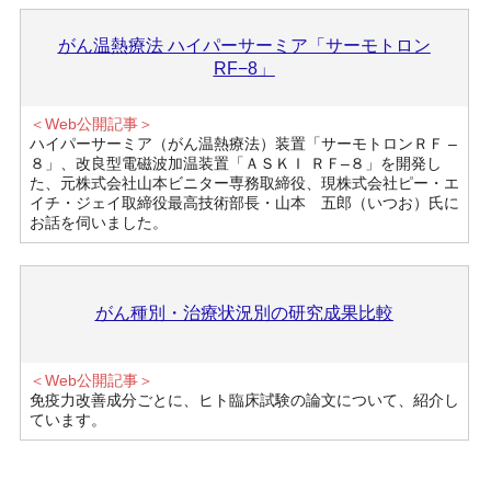
がん温熱療法 ハイパーサーミア「サーモトロン
RF−8」
＜Web公開記事＞
ハイパーサーミア（がん温熱療法）装置「サーモトロンＲＦ –
８」、改良型電磁波加温装置「ＡＳＫＩ ＲＦ–８」を開発し
た、元株式会社山本ビニター専務取締役、現株式会社ピー・エ
イチ・ジェイ取締役最高技術部長・山本 五郎（いつお）氏に
お話を伺いました。
がん種別・治療状況別の研究成果比較
＜Web公開記事＞
免疫力改善成分ごとに、ヒト臨床試験の論文について、紹介し
ています。