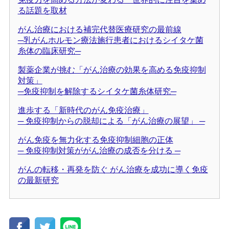
る話題を取材
がん治療における補完代替医療研究の最前線
─乳がんホルモン療法施行患者におけるシイタケ菌
糸体の臨床研究─
製薬企業が挑む「がん治療の効果を高める免疫抑制
対策」
─免疫抑制を解除するシイタケ菌糸体研究─
進歩する「新時代のがん免疫治療」
─ 免疫抑制からの脱却による「がん治療の展望」 ─
がん免疫を無力化する免疫抑制細胞の正体
─ 免疫抑制対策ががん治療の成否を分ける ─
がんの転移・再発を防ぐ がん治療を成功に導く免疫
の最新研究