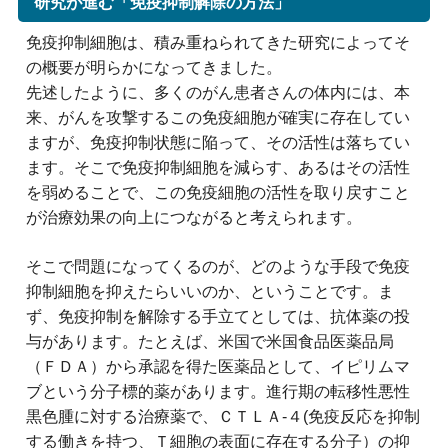
研究が進む「免疫抑制解除の方法」
免疫抑制細胞は、積み重ねられてきた研究によってそ
の概要が明らかになってきました。
先述したように、多くのがん患者さんの体内には、本
来、がんを攻撃するこの免疫細胞が確実に存在してい
ますが、免疫抑制状態に陥って、その活性は落ちてい
ます。そこで免疫抑制細胞を減らす、あるはその活性
を弱めることで、この免疫細胞の活性を取り戻すこと
が治療効果の向上につながると考えられます。
そこで問題になってくるのが、どのような手段で免疫
抑制細胞を抑えたらいいのか、ということです。ま
ず、免疫抑制を解除する手立てとしては、抗体薬の投
与があります。たとえば、米国で米国食品医薬品局
（ＦＤＡ）から承認を得た医薬品として、イピリムマ
ブという分子標的薬があります。進行期の転移性悪性
黒色腫に対する治療薬で、ＣＴＬＡ‐４(免疫反応を抑制
する働きを持つ、Ｔ細胞の表面に存在する分子）の抑