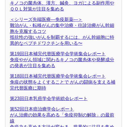
キノコの菌糸体、漢方、鍼灸、ヨガによる副作用や
ＱＯＬ対策が注目を集める
＜シリーズ先端医療―免疫新薬―＞
難治がん・転移がんの集中治療・往診治療がん幹細
胞を克服するコツ
抵抗性の強いがんを制覇するには、がん幹細胞に特
異的なペプチドワクチンを用いる〜
第19回日本補完代替医療学会学術集会レポート
免疫やがん領域に関わるキノコの菌糸体や発酵成分
の発表が注目を集める
第18回日本補完代替医療学会学術集会レポート
免疫の状態をよくすることで がんの闘病を支える補
完代替医療に期待
第23回日本乳癌学会学術総会レポート
第52回日本癌治療学会レポート
がん治療の効果を高める「免疫抑制の解除」の最前
線
免疫力を高める方法が変わる 世界的に注目を集め