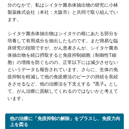
分のなかで、私はシイタケ菌糸体抽出物の研究に小林
製薬株式会社（本社：大阪市）と共同で取り組んでい
ます。
シイタケ菌糸体抽出物はシイタケの根にあたる部分を
培養して有用成分を抽出したものです。まだ簡易な臨
床研究の段階ですが、がん患者さんが、シイタケ菌糸
体抽出物を経口摂取すると免疫抑制細胞（制御性T細
胞）の増殖を防ぐものの、正常以下には減少させない
というデータも報告されています。さらに、生体の免
疫抑制を軽減して他の免疫療法のピークの持続を長続
きさせるなど、他の治療法を下支えする〝黒子〟とし
て、がん治療に貢献してくれるのではないかと考えて
います。
他の治療に「免疫抑制の解除」をプラスし、免疫力向
上を図る