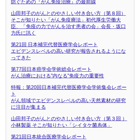
防ぐための『がん免疫治療』の最前線
山田邦子のがんとのやさしい付き合い方（第８回）
そこが知りたい「がん免疫療法」初代厚生労働大
臣、「免疫の力でがんを治す患者の会」会長・坂口
力氏に訊く
第21回 日本補完代替医療学会レポート
エビデンスレベルの高い研究が報告されるようにな
ってきた
第77回日本癌学会学術総会レポート
がん治療における”内なる”免疫力の重要性
特報：第20回日本補完代替医療学会学術集会レポー
ト
がん領域でエビデンスレベルの高い天然素材の研究
に注目が集まる
山田邦子のがんとのやさしい付き合い方（第３回 ）
小林製薬 そこが知りたい「シイタケ菌糸体」
第21回日本統合医療学会レポート