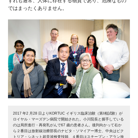
ずれも通常、人体に存在する物質であり、危険なもの
ではまったくありません。
2017 年2 月28 日よりKORTUC イギリス臨床治験（第Ⅰ相試験）が
ロイヤル・マーズデン病院で開始された。小川院長と握手している
のは局所進行・再発乳がんで67 歳の患者さん。後列向かって右か
ら２番目は放射線治療部長のナビタ・ソマイアー博士、中央はビク
トリア・シネット超音波検査技師、４番目はスチーブン・アラン放