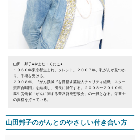
山田 邦子●やまだ・くにこ●
１９６０年東京都生まれ。タレント。２００７年、乳がんが見つか
り、手術を受ける。
２００８年、〝がん撲滅〞を目指す芸能人チャリティ組織「スター
混声合唱団」を結成し、団長に就任する。２００８〜２０１０年、
厚生労働省「がんに関する普及啓発懇談会」の一員となる。栄養士
の資格を持っている。
山田邦子のがんとのやさしい付き合い方