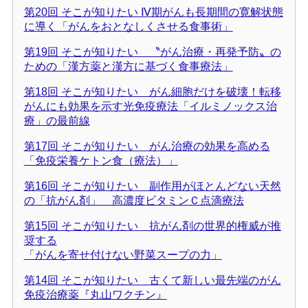
第20回 そこが知りたい Ⅳ期がんも長期間の寛解状態
に導く「がんをおとなしくさせる食事術」
第19回 そこが知りたい 〝がん治療・再発予防〟の
ための「漢方薬と漢方に基づく食事療法」
第18回 そこが知りたい がん細胞だけを破壊！転移
がんにも効果を示す光免疫療法「イルミノックス治
療」の最前線
第17回 そこが知りたい がん治療の効果を高める
「免疫栄養ケトン食（療法）」
第16回 そこが知りたい 副作用がほとんどない天然
の「抗がん剤」 高濃度ビタミンＣ点滴療法
第15回 そこが知りたい 抗がん剤の世界的権威が推
奨する
「がんを寄せ付けない野菜スープの力」
第14回 そこが知りたい 古くて新しい最先端のがん
免疫治療薬『丸山ワクチン』