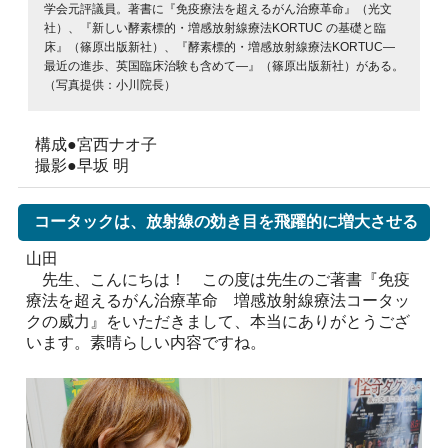
学会元評議員。著書に『免疫療法を超えるがん治療革命』（光文
社）、『新しい酵素標的・増感放射線療法KORTUC の基礎と臨
床』（篠原出版新社）、『酵素標的・増感放射線療法KORTUC―
最近の進歩、英国臨床治験も含めて―』（篠原出版新社）がある。
（写真提供：小川院長）
構成●宮西ナオ子
撮影●早坂 明
コータックは、放射線の効き目を飛躍的に増大させる
山田
先生、こんにちは！ この度は先生のご著書『免疫
療法を超えるがん治療革命 増感放射線療法コータッ
クの威力』をいただきまして、本当にありがとうござ
います。素晴らしい内容ですね。