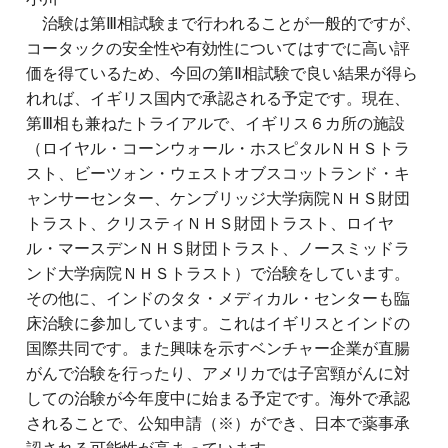
治験は第Ⅲ相試験まで行われることが一般的ですが、
コータックの安全性や有効性についてはすでに高い評
価を得ているため、今回の第Ⅱ相試験で良い結果が得ら
れれば、イギリス国内で承認される予定です。現在、
第Ⅲ相も兼ねたトライアルで、イギリス６カ所の施設
（ロイヤル・コーンウォール・ホスピタルＮＨＳトラ
スト、ビーツォン・ウェストオブスコットランド・キ
ャンサーセンター、ケンブリッジ大学病院ＮＨＳ財団
トラスト、クリスティＮＨＳ財団トラスト、ロイヤ
ル・マースデンＮＨＳ財団トラスト、ノースミッドラ
ンド大学病院ＮＨＳトラスト）で治験をしています。
その他に、インドのタタ・メディカル・センターも臨
床治験に参加しています。これはイギリスとインドの
国際共同です。また興味を示すベンチャー企業が直腸
がんで治験を行ったり、アメリカでは子宮頸がんに対
しての治験が今年度中に始まる予定です。海外で承認
されることで、公知申請（※）ができ、日本で薬事承