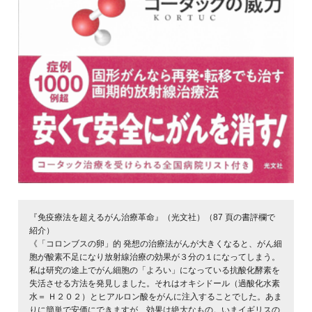
『免疫療法を超えるがん治療革命』（光文社）（87 頁の書評欄で
紹介）
《「コロンブスの卵」的 発想の治療法がんが大きくなると、がん細
胞が酸素不足になり放射線治療の効果が３分の１になってしまう。
私は研究の途上でがん細胞の「よろい」になっている抗酸化酵素を
失活させる方法を発見しました。それはオキシドール（過酸化水素
水＝ Ｈ２０２）とヒアルロン酸をがんに注入することでした。あま
りに簡単で安価にできますが、効果は絶大なもの。いまイギリスの