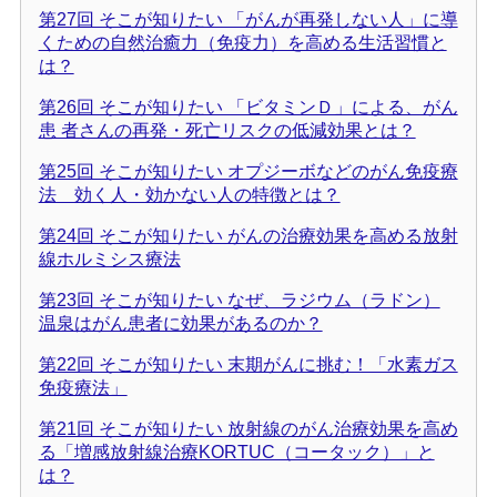
第27回 そこが知りたい 「がんが再発しない人」に導
くための自然治癒力（免疫力）を高める生活習慣と
は？
第26回 そこが知りたい 「ビタミンＤ」による、がん
患 者さんの再発・死亡リスクの低減効果とは？
第25回 そこが知りたい オプジーボなどのがん免疫療
法 効く人・効かない人の特徴とは？
第24回 そこが知りたい がんの治療効果を高める放射
線ホルミシス療法
第23回 そこが知りたい なぜ、ラジウム（ラドン）
温泉はがん患者に効果があるのか？
第22回 そこが知りたい 末期がんに挑む！「水素ガス
免疫療法」
第21回 そこが知りたい 放射線のがん治療効果を高め
る「増感放射線治療KORTUC（コータック）」と
は？