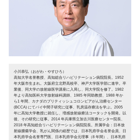
小川恭弘（おがわ・やすひろ）
高知大学名誉教授、高知総合リハビリテーション病院院長。1952
年大阪市生まれ。大阪府立北野高校卒、神戸大学医学部に進学。卒
業後、同大学の放射線医学講座に入局し、同大学院を修了。1982
年より高知医科大学放射線科講師、1985 年同助教授、1988 年か
ら1 年間、カナダのブリティッシュコロンビアがん治療センター
(BCCA) にてパイ中間子研究に従事、乳房温存療法を学ぶ。2005
年に高知大学教授に就任し、増感放射線療法コータックを開発。以
後、その研究に従事。2014 年兵庫県立加古川医療センター院長、
2018 年高知総合リハビリテーション病院院長。所属学会：日本放
射線腫瘍学会、乳がん関係の経歴では、日本乳癌学会名誉会員、日
本乳癌学会名誉専門医、日本乳癌学会元理事（8 年間）、日本乳癌