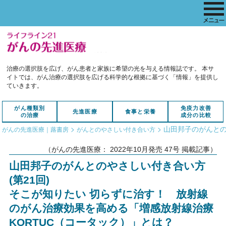
治療の選択肢を広げ、がん患者と家族に希望の光を与える情報誌です。
本サ
イトでは、がん治療の選択肢を広げる科学的な根拠に基づく「情報」を提供し
ていきます。
がん種類別
免疫力改善
先進医療
食事と栄養
の治療
成分の比較
>
>
山田邦子のがんとの
がんの先進医療｜蕗書房
がんとのやさしい付き合い方
（がんの先進医療： 2022年10月発売 47号 掲載記事）
山田邦子のがんとのやさしい付き合い方
(第21回)
そこが知りたい 切らずに治す！ 放射線
のがん治療効果を高める「増感放射線治療
KORTUC（コータック）」とは？